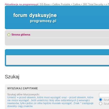
Aktualizacje na programosy.pl
:
GS-Base
•
Calibre Portable
•
Calibre
•
360 Total Security
•
n-
Strona główna
Szukaj
WYSZUKAJ ZAPYTANIE
Szukaj słów kluczowych:
Umieść
+
przed słowem, które musi wystąpić oraz
-
przed słowem, które
Szuk
nie może wystąpić. Jeśli umieścisz listę słów oddzielonych
|
wewnątrz
nawiasów, tylko jedno ze słów będzie musiało wystąpić. Znak * zastępuje
Szuk
dowolny ciąg znaków.