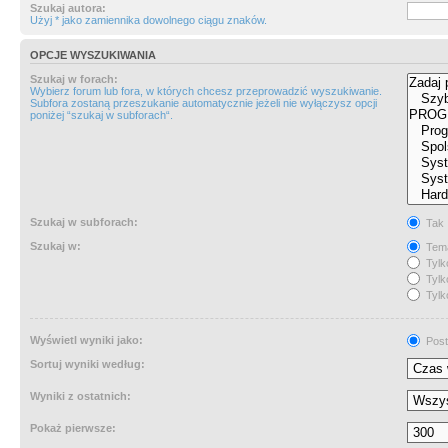
Szukaj autora:
Użyj * jako zamiennika dowolnego ciągu znaków.
OPCJE WYSZUKIWANIA
Szukaj w forach:
Wybierz forum lub fora, w których chcesz przeprowadzić wyszukiwanie.
Subfora zostaną przeszukanie automatycznie jeżeli nie wyłączysz opcji
poniżej “szukaj w subforach“.
Szukaj w subforach:
Tak
Szukaj w:
Tema
Tylk
Tylk
Tylk
Wyświetl wyniki jako:
Post
Sortuj wyniki według:
Wyniki z ostatnich:
Pokaż pierwsze: