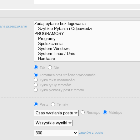
taną przeszukanie
Tak
Nie
Tematach oraz treściach wiadomości
Tylko tekst wiadomości
Tylko tytuły tematów
Tylko pierwszy post z tematu
Posty
Tematy
Rosnąco
Malejąco
znaków z postu