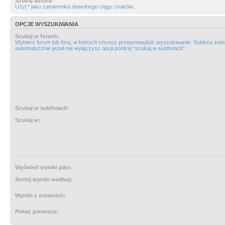
Szukaj autora:
Użyj * jako zamiennika dowolnego ciągu znaków.
OPCJE WYSZUKIWANIA
Szukaj w forach:
Wybierz forum lub fora, w których chcesz przeprowadzić wyszukiwanie. Subfora zos
automatycznie jeżeli nie wyłączysz opcji poniżej “szukaj w subforach“.
Szukaj w subforach:
Szukaj w:
Wyświetl wyniki jako:
Sortuj wyniki według:
Wyniki z ostatnich:
Pokaż pierwsze: