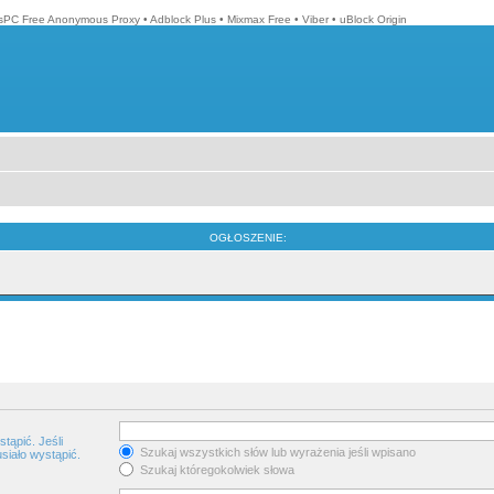
isPC Free Anonymous Proxy
•
Adblock Plus
•
Mixmax Free
•
Viber
•
uBlock Origin
OGŁOSZENIE:
tąpić. Jeśli
Szukaj wszystkich słów lub wyrażenia jeśli wpisano
siało wystąpić.
Szukaj któregokolwiek słowa