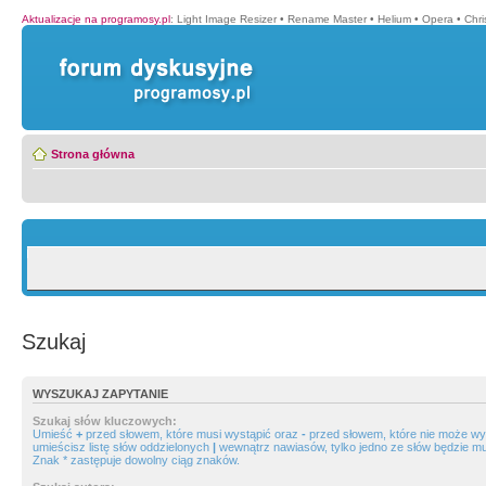
Aktualizacje na programosy.pl
:
Light Image Resizer
•
Rename Master
•
Helium
•
Opera
•
Chr
Strona główna
Szukaj
WYSZUKAJ ZAPYTANIE
Szukaj słów kluczowych:
Umieść
+
przed słowem, które musi wystąpić oraz
-
przed słowem, które nie może wys
umieścisz listę słów oddzielonych
|
wewnątrz nawiasów, tylko jedno ze słów będzie mu
Znak * zastępuje dowolny ciąg znaków.