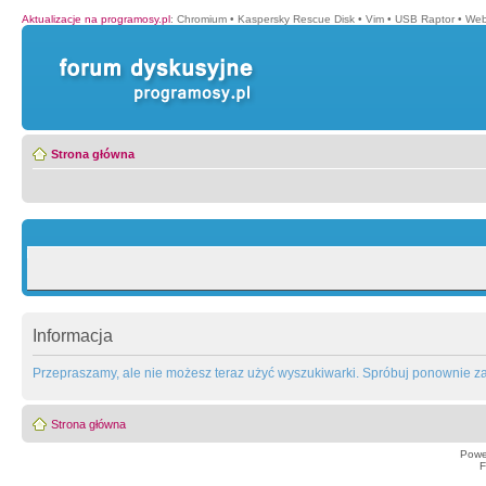
Aktualizacje na programosy.pl
:
Chromium
•
Kaspersky Rescue Disk
•
Vim
•
USB Raptor
•
Web
Strona główna
Informacja
Przepraszamy, ale nie możesz teraz użyć wyszukiwarki. Spróbuj ponownie za 
Strona główna
Powe
F