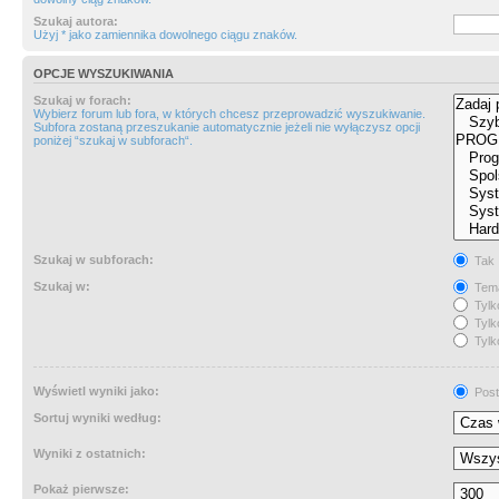
Szukaj autora:
Użyj * jako zamiennika dowolnego ciągu znaków.
OPCJE WYSZUKIWANIA
Szukaj w forach:
Wybierz forum lub fora, w których chcesz przeprowadzić wyszukiwanie.
Subfora zostaną przeszukanie automatycznie jeżeli nie wyłączysz opcji
poniżej “szukaj w subforach“.
Szukaj w subforach:
Tak
Szukaj w:
Tema
Tylk
Tylk
Tylk
Wyświetl wyniki jako:
Post
Sortuj wyniki według:
Wyniki z ostatnich:
Pokaż pierwsze: