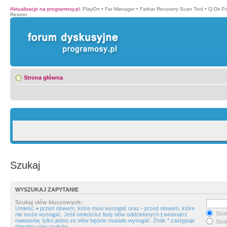
Aktualizacje na programosy.pl
:
PlayOn
•
Far Manager
•
Farbar Recovery Scan Tool
•
Q-Dir P
Resizer
Strona główna
Szukaj
WYSZUKAJ ZAPYTANIE
Szukaj słów kluczowych:
Umieść
+
przed słowem, które musi wystąpić oraz
-
przed słowem, które
Szuk
nie może wystąpić. Jeśli umieścisz listę słów oddzielonych
|
wewnątrz
nawiasów, tylko jedno ze słów będzie musiało wystąpić. Znak * zastępuje
Szuk
dowolny ciąg znaków.