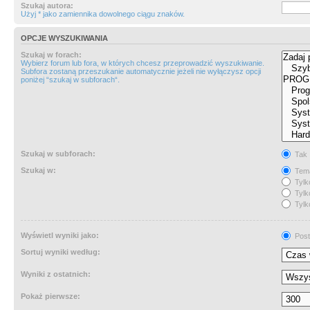
Szukaj autora:
Użyj * jako zamiennika dowolnego ciągu znaków.
OPCJE WYSZUKIWANIA
Szukaj w forach:
Wybierz forum lub fora, w których chcesz przeprowadzić wyszukiwanie.
Subfora zostaną przeszukanie automatycznie jeżeli nie wyłączysz opcji
poniżej “szukaj w subforach“.
Szukaj w subforach:
Tak
Szukaj w:
Tema
Tylk
Tylk
Tylk
Wyświetl wyniki jako:
Post
Sortuj wyniki według:
Wyniki z ostatnich:
Pokaż pierwsze: