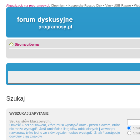
Aktualizacje na programosy.pl
:
Chromium
•
Kaspersky Rescue Disk
•
Vim
•
USB Raptor
•
Web
Strona główna
Szukaj
WYSZUKAJ ZAPYTANIE
Szukaj słów kluczowych:
Umieść
+
przed słowem, które musi wystąpić oraz
-
przed słowem, które
Szuk
nie może wystąpić. Jeśli umieścisz listę słów oddzielonych
|
wewnątrz
nawiasów, tylko jedno ze słów będzie musiało wystąpić. Znak * zastępuje
Szuk
dowolny ciąg znaków.