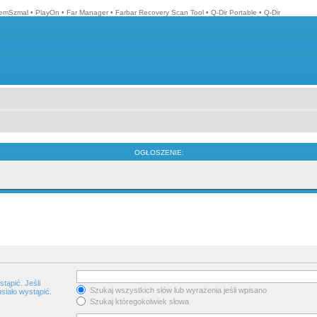
emSzmal
•
PlayOn
•
Far Manager
•
Farbar Recovery Scan Tool
•
Q-Dir Portable
•
Q-Dir
OGŁOSZENIE:
tąpić. Jeśli
Szukaj wszystkich słów lub wyrażenia jeśli wpisano
siało wystąpić.
Szukaj któregokolwiek słowa