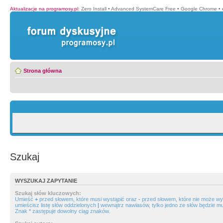
Aktualizacje na programosy.pl
:
Zero Install
•
Advanced SystemCare Free
•
Google Chrome
•
Strona główna
Szukaj
WYSZUKAJ ZAPYTANIE
Szukaj słów kluczowych:
Umieść
+
przed słowem, które musi wystąpić oraz
-
przed słowem, które nie może wys
umieścisz listę słów oddzielonych
|
wewnątrz nawiasów, tylko jedno ze słów będzie mu
Znak * zastępuje dowolny ciąg znaków.