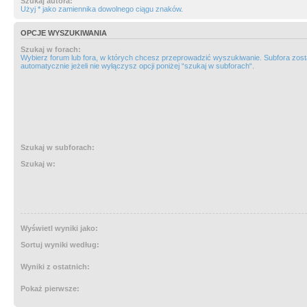
Szukaj autora:
Użyj * jako zamiennika dowolnego ciągu znaków.
OPCJE WYSZUKIWANIA
Szukaj w forach:
Wybierz forum lub fora, w których chcesz przeprowadzić wyszukiwanie. Subfora zos
automatycznie jeżeli nie wyłączysz opcji poniżej “szukaj w subforach“.
Szukaj w subforach:
Szukaj w:
Wyświetl wyniki jako:
Sortuj wyniki według:
Wyniki z ostatnich:
Pokaż pierwsze: