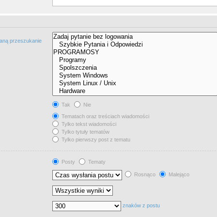
taną przeszukanie
Tak
Nie
Tematach oraz treściach wiadomości
Tylko tekst wiadomości
Tylko tytuły tematów
Tylko pierwszy post z tematu
Posty
Tematy
Rosnąco
Malejąco
znaków z postu