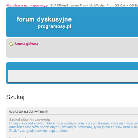
Aktualizacje na programosy.pl
:
SUPERAntiSpyware Free
•
MailWasher Pro
•
GS-Calc
•
GS-B
Strona główna
Szukaj
WYSZUKAJ ZAPYTANIE
Szukaj słów kluczowych:
Umieść
+
przed słowem, które musi wystąpić oraz
-
przed słowem, które nie może wys
umieścisz listę słów oddzielonych
|
wewnątrz nawiasów, tylko jedno ze słów będzie mu
Znak * zastępuje dowolny ciąg znaków.