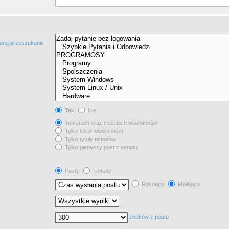
taną przeszukanie
Tak
Nie
Tematach oraz treściach wiadomości
Tylko tekst wiadomości
Tylko tytuły tematów
Tylko pierwszy post z tematu
Posty
Tematy
Rosnąco
Malejąco
znaków z postu