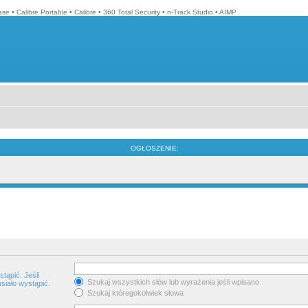
ase
•
Calibre Portable
•
Calibre
•
360 Total Security
•
n-Track Studio
•
AIMP
OGŁOSZENIE:
tąpić. Jeśli
Szukaj wszystkich słów lub wyrażenia jeśli wpisano
siało wystąpić.
Szukaj któregokolwiek słowa