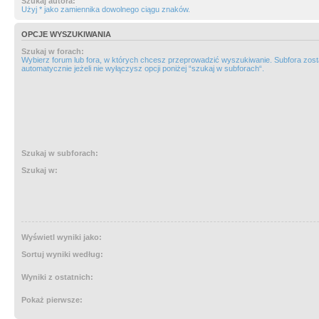
Szukaj autora:
Użyj * jako zamiennika dowolnego ciągu znaków.
OPCJE WYSZUKIWANIA
Szukaj w forach:
Wybierz forum lub fora, w których chcesz przeprowadzić wyszukiwanie. Subfora zos
automatycznie jeżeli nie wyłączysz opcji poniżej “szukaj w subforach“.
Szukaj w subforach:
Szukaj w:
Wyświetl wyniki jako:
Sortuj wyniki według:
Wyniki z ostatnich:
Pokaż pierwsze: