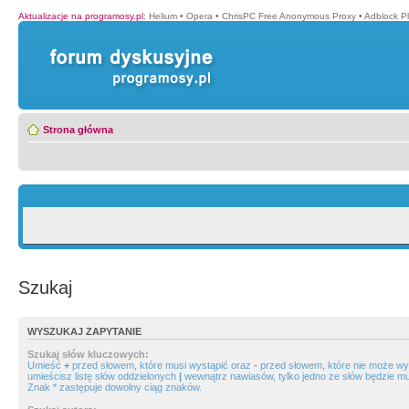
Aktualizacje na programosy.pl
:
Helium
•
Opera
•
ChrisPC Free Anonymous Proxy
•
Adblock P
Strona główna
Szukaj
WYSZUKAJ ZAPYTANIE
Szukaj słów kluczowych:
Umieść
+
przed słowem, które musi wystąpić oraz
-
przed słowem, które nie może wys
umieścisz listę słów oddzielonych
|
wewnątrz nawiasów, tylko jedno ze słów będzie mu
Znak * zastępuje dowolny ciąg znaków.