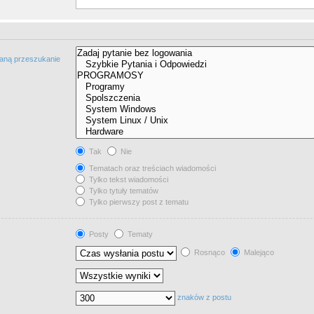
taną przeszukanie
Tak
Nie
Tematach oraz treściach wiadomości
Tylko tekst wiadomości
Tylko tytuły tematów
Tylko pierwszy post z tematu
Posty
Tematy
Rosnąco
Malejąco
znaków z postu