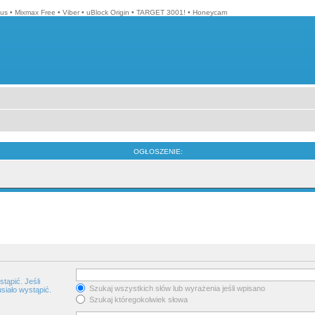
lus
•
Mixmax Free
•
Viber
•
uBlock Origin
•
TARGET 3001!
•
Honeycam
OGŁOSZENIE:
tąpić. Jeśli
Szukaj wszystkich słów lub wyrażenia jeśli wpisano
siało wystąpić.
Szukaj któregokolwiek słowa