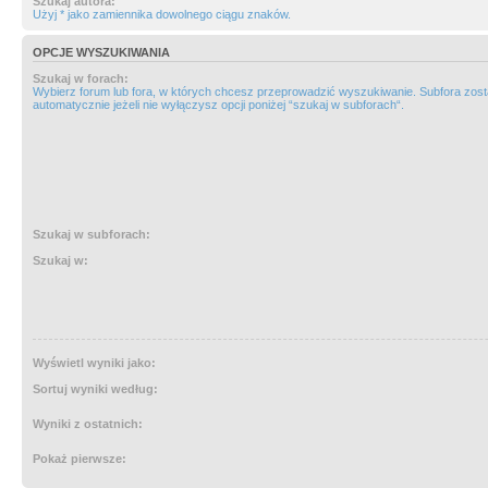
Szukaj autora:
Użyj * jako zamiennika dowolnego ciągu znaków.
OPCJE WYSZUKIWANIA
Szukaj w forach:
Wybierz forum lub fora, w których chcesz przeprowadzić wyszukiwanie. Subfora zos
automatycznie jeżeli nie wyłączysz opcji poniżej “szukaj w subforach“.
Szukaj w subforach:
Szukaj w:
Wyświetl wyniki jako:
Sortuj wyniki według:
Wyniki z ostatnich:
Pokaż pierwsze: