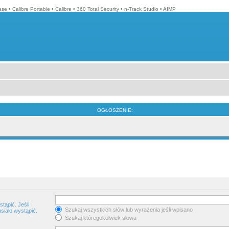
ase
•
Calibre Portable
•
Calibre
•
360 Total Security
•
n-Track Studio
•
AIMP
OGŁOSZENIE:
tąpić. Jeśli
Szukaj wszystkich słów lub wyrażenia jeśli wpisano
siało wystąpić.
Szukaj któregokolwiek słowa