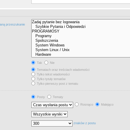
taną przeszukanie
Tak
Nie
Tematach oraz treściach wiadomości
Tylko tekst wiadomości
Tylko tytuły tematów
Tylko pierwszy post z tematu
Posty
Tematy
Rosnąco
Malejąco
znaków z postu