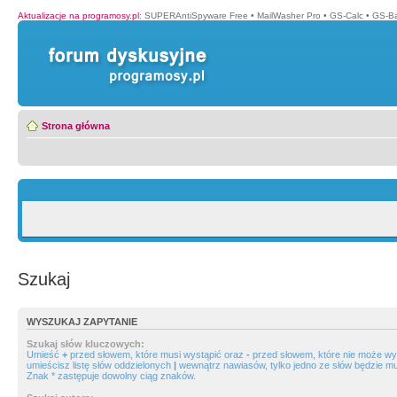
Aktualizacje na programosy.pl
:
SUPERAntiSpyware Free
•
MailWasher Pro
•
GS-Calc
•
GS-B
Strona główna
Szukaj
WYSZUKAJ ZAPYTANIE
Szukaj słów kluczowych:
Umieść
+
przed słowem, które musi wystąpić oraz
-
przed słowem, które nie może wys
umieścisz listę słów oddzielonych
|
wewnątrz nawiasów, tylko jedno ze słów będzie mu
Znak * zastępuje dowolny ciąg znaków.