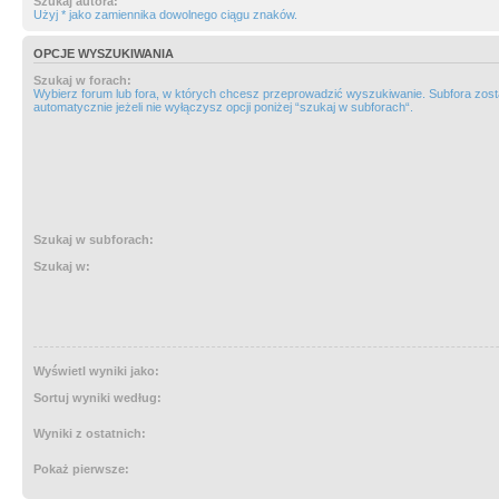
Szukaj autora:
Użyj * jako zamiennika dowolnego ciągu znaków.
OPCJE WYSZUKIWANIA
Szukaj w forach:
Wybierz forum lub fora, w których chcesz przeprowadzić wyszukiwanie. Subfora zos
automatycznie jeżeli nie wyłączysz opcji poniżej “szukaj w subforach“.
Szukaj w subforach:
Szukaj w:
Wyświetl wyniki jako:
Sortuj wyniki według:
Wyniki z ostatnich:
Pokaż pierwsze: