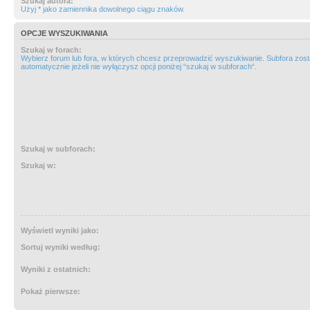
Szukaj autora:
Użyj * jako zamiennika dowolnego ciągu znaków.
OPCJE WYSZUKIWANIA
Szukaj w forach:
Wybierz forum lub fora, w których chcesz przeprowadzić wyszukiwanie. Subfora zos
automatycznie jeżeli nie wyłączysz opcji poniżej “szukaj w subforach“.
Szukaj w subforach:
Szukaj w:
Wyświetl wyniki jako:
Sortuj wyniki według:
Wyniki z ostatnich:
Pokaż pierwsze: