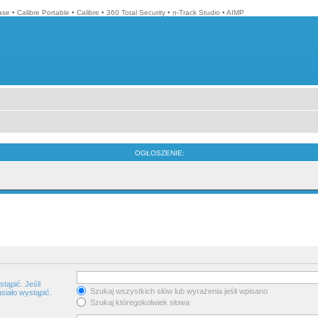
ase
•
Calibre Portable
•
Calibre
•
360 Total Security
•
n-Track Studio
•
AIMP
OGŁOSZENIE:
tąpić. Jeśli
Szukaj wszystkich słów lub wyrażenia jeśli wpisano
siało wystąpić.
Szukaj któregokolwiek słowa