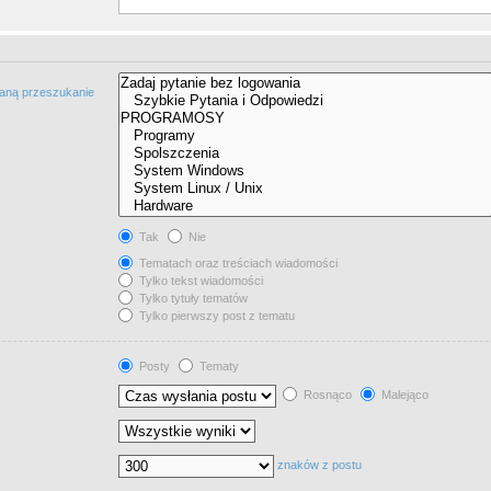
taną przeszukanie
Tak
Nie
Tematach oraz treściach wiadomości
Tylko tekst wiadomości
Tylko tytuły tematów
Tylko pierwszy post z tematu
Posty
Tematy
Rosnąco
Malejąco
znaków z postu