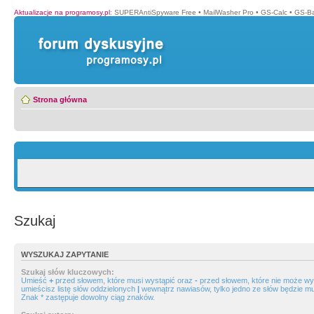
Aktualizacje na programosy.pl
:
SUPERAntiSpyware Free
•
MailWasher Pro
•
GS-Calc
•
GS-B
Strona główna
Szukaj
WYSZUKAJ ZAPYTANIE
Szukaj słów kluczowych:
Umieść
+
przed słowem, które musi wystąpić oraz
-
przed słowem, które nie może wys
umieścisz listę słów oddzielonych
|
wewnątrz nawiasów, tylko jedno ze słów będzie mu
Znak * zastępuje dowolny ciąg znaków.