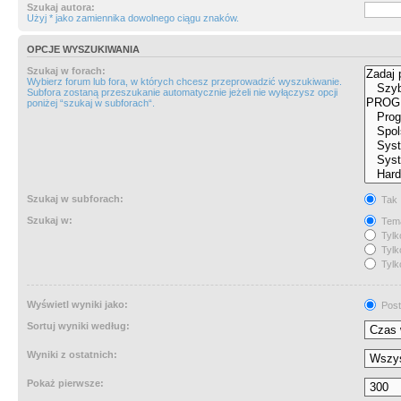
Szukaj autora:
Użyj * jako zamiennika dowolnego ciągu znaków.
OPCJE WYSZUKIWANIA
Szukaj w forach:
Wybierz forum lub fora, w których chcesz przeprowadzić wyszukiwanie.
Subfora zostaną przeszukanie automatycznie jeżeli nie wyłączysz opcji
poniżej “szukaj w subforach“.
Szukaj w subforach:
Tak
Szukaj w:
Tema
Tylk
Tylk
Tylk
Wyświetl wyniki jako:
Post
Sortuj wyniki według:
Wyniki z ostatnich:
Pokaż pierwsze: