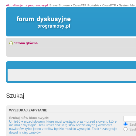
Aktualizacje na programosy.pl
:
Brave Browser
•
CrossFTP Portable
•
CrossFTP
•
System Mec
Strona główna
Szukaj
WYSZUKAJ ZAPYTANIE
Szukaj słów kluczowych:
Umieść
+
przed słowem, które musi wystąpić oraz
-
przed słowem, które
Szuk
nie może wystąpić. Jeśli umieścisz listę słów oddzielonych
|
wewnątrz
nawiasów, tylko jedno ze słów będzie musiało wystąpić. Znak * zastępuje
Szuk
dowolny ciąg znaków.