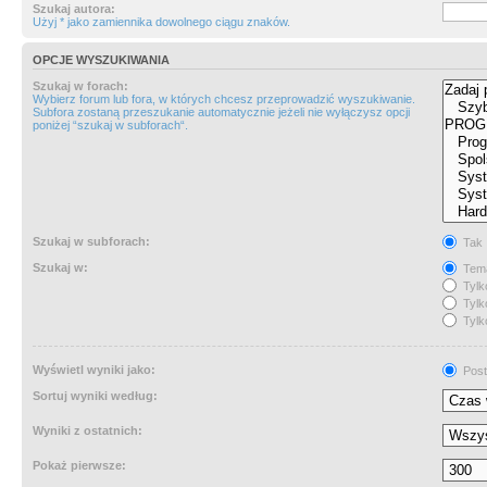
Szukaj autora:
Użyj * jako zamiennika dowolnego ciągu znaków.
OPCJE WYSZUKIWANIA
Szukaj w forach:
Wybierz forum lub fora, w których chcesz przeprowadzić wyszukiwanie.
Subfora zostaną przeszukanie automatycznie jeżeli nie wyłączysz opcji
poniżej “szukaj w subforach“.
Szukaj w subforach:
Tak
Szukaj w:
Tema
Tylk
Tylk
Tylk
Wyświetl wyniki jako:
Post
Sortuj wyniki według:
Wyniki z ostatnich:
Pokaż pierwsze: