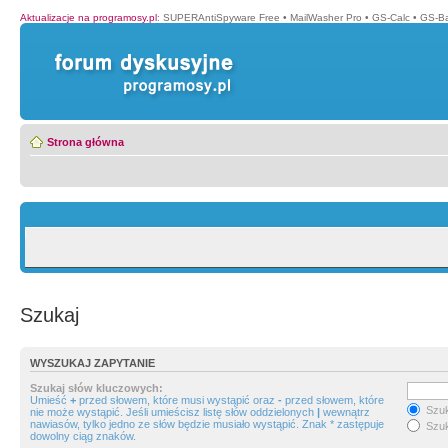
Aktualizacje na programosy.pl
:
SUPERAntiSpyware Free
•
MailWasher Pro
•
GS-Calc
•
GS-B
Strona główna
Szukaj
WYSZUKAJ ZAPYTANIE
Szukaj słów kluczowych:
Umieść
+
przed słowem, które musi wystąpić oraz
-
przed słowem, które
Szuk
nie może wystąpić. Jeśli umieścisz listę słów oddzielonych
|
wewnątrz
nawiasów, tylko jedno ze słów będzie musiało wystąpić. Znak * zastępuje
Szuk
dowolny ciąg znaków.