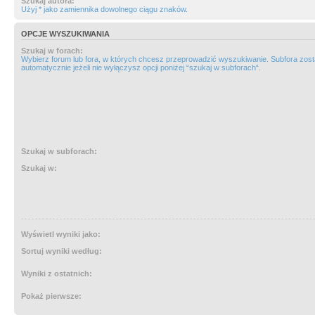
Szukaj autora:
Użyj * jako zamiennika dowolnego ciągu znaków.
OPCJE WYSZUKIWANIA
Szukaj w forach:
Wybierz forum lub fora, w których chcesz przeprowadzić wyszukiwanie. Subfora zos
automatycznie jeżeli nie wyłączysz opcji poniżej “szukaj w subforach“.
Szukaj w subforach:
Szukaj w:
Wyświetl wyniki jako:
Sortuj wyniki według:
Wyniki z ostatnich:
Pokaż pierwsze: