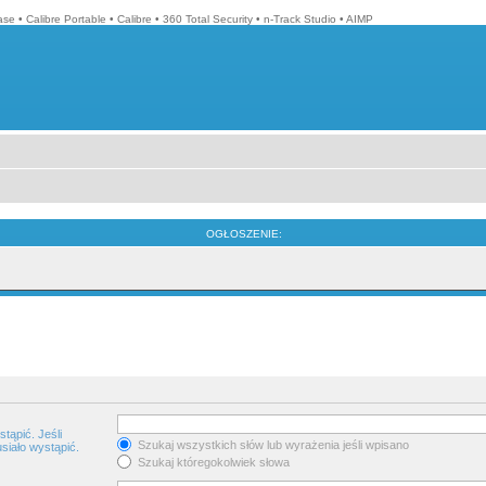
ase
•
Calibre Portable
•
Calibre
•
360 Total Security
•
n-Track Studio
•
AIMP
OGŁOSZENIE:
tąpić. Jeśli
Szukaj wszystkich słów lub wyrażenia jeśli wpisano
siało wystąpić.
Szukaj któregokolwiek słowa