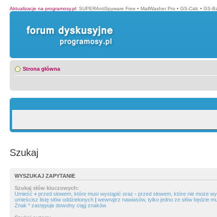
Aktualizacje na programosy.pl
:
SUPERAntiSpyware Free
•
MailWasher Pro
•
GS-Calc
•
GS-B
Strona główna
Szukaj
WYSZUKAJ ZAPYTANIE
Szukaj słów kluczowych:
Umieść
+
przed słowem, które musi wystąpić oraz
-
przed słowem, które nie może wys
umieścisz listę słów oddzielonych
|
wewnątrz nawiasów, tylko jedno ze słów będzie mu
Znak * zastępuje dowolny ciąg znaków.