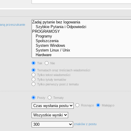
taną przeszukanie
Tak
Nie
Tematach oraz treściach wiadomości
Tylko tekst wiadomości
Tylko tytuły tematów
Tylko pierwszy post z tematu
Posty
Tematy
Rosnąco
Malejąco
znaków z postu