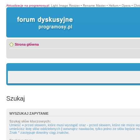
Aktualizacje na programosy.pl
:
Light Image Resizer
•
Rename Master
•
Helium
•
Opera
•
Chr
Strona główna
Szukaj
WYSZUKAJ ZAPYTANIE
Szukaj słów kluczowych:
Umieść
+
przed słowem, które musi wystąpić oraz
-
przed słowem, które nie może wys
umieścisz listę słów oddzielonych
|
wewnątrz nawiasów, tylko jedno ze słów będzie mu
Znak * zastępuje dowolny ciąg znaków.