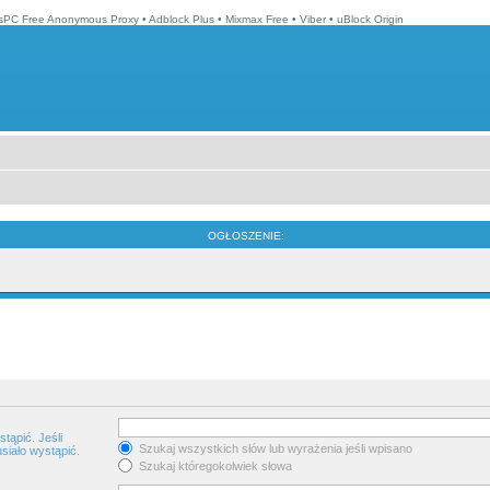
isPC Free Anonymous Proxy
•
Adblock Plus
•
Mixmax Free
•
Viber
•
uBlock Origin
OGŁOSZENIE:
tąpić. Jeśli
Szukaj wszystkich słów lub wyrażenia jeśli wpisano
siało wystąpić.
Szukaj któregokolwiek słowa