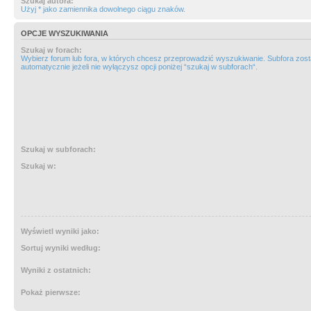
Szukaj autora:
Użyj * jako zamiennika dowolnego ciągu znaków.
OPCJE WYSZUKIWANIA
Szukaj w forach:
Wybierz forum lub fora, w których chcesz przeprowadzić wyszukiwanie. Subfora zos
automatycznie jeżeli nie wyłączysz opcji poniżej “szukaj w subforach“.
Szukaj w subforach:
Szukaj w:
Wyświetl wyniki jako:
Sortuj wyniki według:
Wyniki z ostatnich:
Pokaż pierwsze: