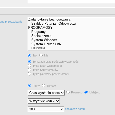
taną przeszukanie
Tak
Nie
Tematach oraz treściach wiadomości
Tylko tekst wiadomości
Tylko tytuły tematów
Tylko pierwszy post z tematu
Posty
Tematy
Rosnąco
Malejąco
znaków z postu