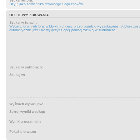
Szukaj autora:
Użyj * jako zamiennika dowolnego ciągu znaków.
OPCJE WYSZUKIWANIA
Szukaj w forach:
Wybierz forum lub fora, w których chcesz przeprowadzić wyszukiwanie. Subfora zos
automatycznie jeżeli nie wyłączysz opcji poniżej “szukaj w subforach“.
Szukaj w subforach:
Szukaj w:
Wyświetl wyniki jako:
Sortuj wyniki według:
Wyniki z ostatnich:
Pokaż pierwsze: