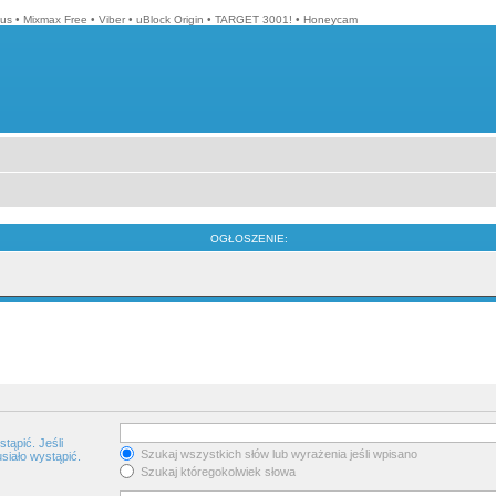
lus
•
Mixmax Free
•
Viber
•
uBlock Origin
•
TARGET 3001!
•
Honeycam
OGŁOSZENIE:
tąpić. Jeśli
Szukaj wszystkich słów lub wyrażenia jeśli wpisano
siało wystąpić.
Szukaj któregokolwiek słowa