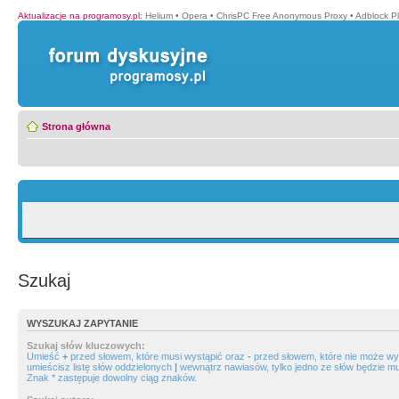
Aktualizacje na programosy.pl
:
Helium
•
Opera
•
ChrisPC Free Anonymous Proxy
•
Adblock P
Strona główna
Szukaj
WYSZUKAJ ZAPYTANIE
Szukaj słów kluczowych:
Umieść
+
przed słowem, które musi wystąpić oraz
-
przed słowem, które nie może wys
umieścisz listę słów oddzielonych
|
wewnątrz nawiasów, tylko jedno ze słów będzie mu
Znak * zastępuje dowolny ciąg znaków.