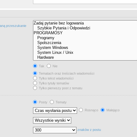
taną przeszukanie
Tak
Nie
Tematach oraz treściach wiadomości
Tylko tekst wiadomości
Tylko tytuły tematów
Tylko pierwszy post z tematu
Posty
Tematy
Rosnąco
Malejąco
znaków z postu