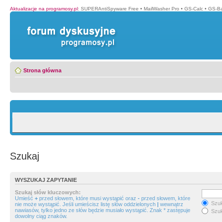
Aktualizacje na programosy.pl
:
SUPERAntiSpyware Free
•
MailWasher Pro
•
GS-Calc
•
GS-B
Strona główna
Szukaj
WYSZUKAJ ZAPYTANIE
Szukaj słów kluczowych:
Umieść
+
przed słowem, które musi wystąpić oraz
-
przed słowem, które
Szuk
nie może wystąpić. Jeśli umieścisz listę słów oddzielonych
|
wewnątrz
nawiasów, tylko jedno ze słów będzie musiało wystąpić. Znak * zastępuje
Szuk
dowolny ciąg znaków.