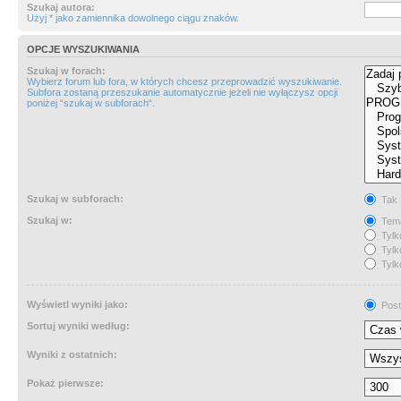
Szukaj autora:
Użyj * jako zamiennika dowolnego ciągu znaków.
OPCJE WYSZUKIWANIA
Szukaj w forach:
Wybierz forum lub fora, w których chcesz przeprowadzić wyszukiwanie.
Subfora zostaną przeszukanie automatycznie jeżeli nie wyłączysz opcji
poniżej “szukaj w subforach“.
Szukaj w subforach:
Tak
Szukaj w:
Tema
Tylk
Tylk
Tylk
Wyświetl wyniki jako:
Post
Sortuj wyniki według:
Wyniki z ostatnich:
Pokaż pierwsze: