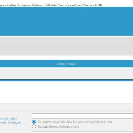
ase
•
Calibre Portable
•
Calibre
•
360 Total Security
•
n-Track Studio
•
AIMP
OGŁOSZENIE:
tąpić. Jeśli
Szukaj wszystkich słów lub wyrażenia jeśli wpisano
siało wystąpić.
Szukaj któregokolwiek słowa