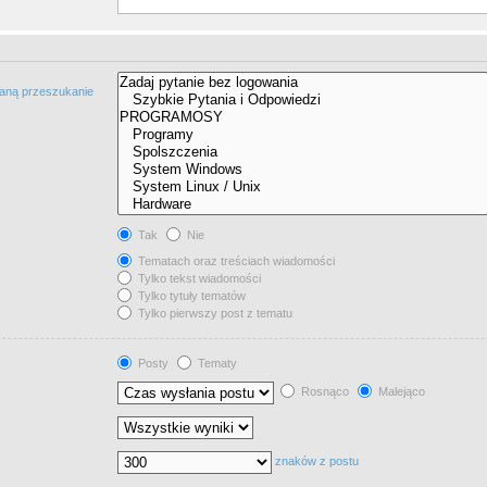
taną przeszukanie
Tak
Nie
Tematach oraz treściach wiadomości
Tylko tekst wiadomości
Tylko tytuły tematów
Tylko pierwszy post z tematu
Posty
Tematy
Rosnąco
Malejąco
znaków z postu