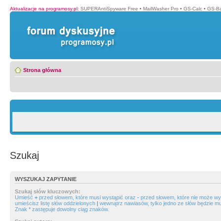
Aktualizacje na programosy.pl
:
SUPERAntiSpyware Free
•
MailWasher Pro
•
GS-Calc
•
GS-B
Strona główna
Szukaj
WYSZUKAJ ZAPYTANIE
Szukaj słów kluczowych:
Umieść
+
przed słowem, które musi wystąpić oraz
-
przed słowem, które nie może wys
umieścisz listę słów oddzielonych
|
wewnątrz nawiasów, tylko jedno ze słów będzie mu
Znak * zastępuje dowolny ciąg znaków.