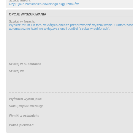
Szukaj autora:
Użyj * jako zamiennika dowolnego ciągu znaków.
OPCJE WYSZUKIWANIA
Szukaj w forach:
Wybierz forum lub fora, w których chcesz przeprowadzić wyszukiwanie. Subfora zos
automatycznie jeżeli nie wyłączysz opcji poniżej “szukaj w subforach“.
Szukaj w subforach:
Szukaj w:
Wyświetl wyniki jako:
Sortuj wyniki według:
Wyniki z ostatnich:
Pokaż pierwsze: