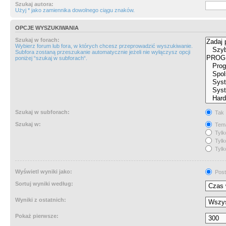
Szukaj autora:
Użyj * jako zamiennika dowolnego ciągu znaków.
OPCJE WYSZUKIWANIA
Szukaj w forach:
Wybierz forum lub fora, w których chcesz przeprowadzić wyszukiwanie.
Subfora zostaną przeszukanie automatycznie jeżeli nie wyłączysz opcji
poniżej “szukaj w subforach“.
Szukaj w subforach:
Tak
Szukaj w:
Tema
Tylk
Tylk
Tylk
Wyświetl wyniki jako:
Post
Sortuj wyniki według:
Wyniki z ostatnich:
Pokaż pierwsze: