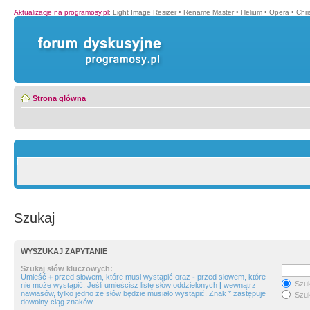
Aktualizacje na programosy.pl
:
Light Image Resizer
•
Rename Master
•
Helium
•
Opera
•
Chr
Strona główna
Szukaj
WYSZUKAJ ZAPYTANIE
Szukaj słów kluczowych:
Umieść
+
przed słowem, które musi wystąpić oraz
-
przed słowem, które
Szuk
nie może wystąpić. Jeśli umieścisz listę słów oddzielonych
|
wewnątrz
nawiasów, tylko jedno ze słów będzie musiało wystąpić. Znak * zastępuje
Szuk
dowolny ciąg znaków.