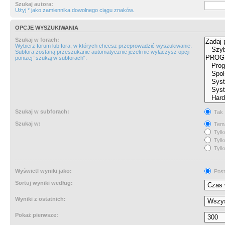
Szukaj autora:
Użyj * jako zamiennika dowolnego ciągu znaków.
OPCJE WYSZUKIWANIA
Szukaj w forach:
Wybierz forum lub fora, w których chcesz przeprowadzić wyszukiwanie.
Subfora zostaną przeszukanie automatycznie jeżeli nie wyłączysz opcji
poniżej “szukaj w subforach“.
Szukaj w subforach:
Tak
Szukaj w:
Tema
Tylk
Tylk
Tylk
Wyświetl wyniki jako:
Post
Sortuj wyniki według:
Wyniki z ostatnich:
Pokaż pierwsze: