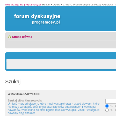
Aktualizacje na programosy.pl
:
Helium
•
Opera
•
ChrisPC Free Anonymous Proxy
•
Adblock P
Strona główna
Szukaj
WYSZUKAJ ZAPYTANIE
Szukaj słów kluczowych:
Umieść
+
przed słowem, które musi wystąpić oraz
-
przed słowem, które
Szuk
nie może wystąpić. Jeśli umieścisz listę słów oddzielonych
|
wewnątrz
nawiasów, tylko jedno ze słów będzie musiało wystąpić. Znak * zastępuje
Szuk
dowolny ciąg znaków.