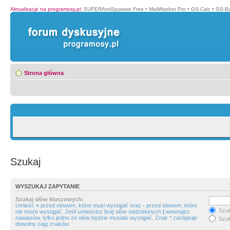
Aktualizacje na programosy.pl
:
SUPERAntiSpyware Free
•
MailWasher Pro
•
GS-Calc
•
GS-B
Strona główna
Szukaj
WYSZUKAJ ZAPYTANIE
Szukaj słów kluczowych:
Umieść
+
przed słowem, które musi wystąpić oraz
-
przed słowem, które
Szuk
nie może wystąpić. Jeśli umieścisz listę słów oddzielonych
|
wewnątrz
nawiasów, tylko jedno ze słów będzie musiało wystąpić. Znak * zastępuje
Szuk
dowolny ciąg znaków.