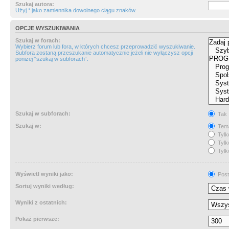
Szukaj autora:
Użyj * jako zamiennika dowolnego ciągu znaków.
OPCJE WYSZUKIWANIA
Szukaj w forach:
Wybierz forum lub fora, w których chcesz przeprowadzić wyszukiwanie.
Subfora zostaną przeszukanie automatycznie jeżeli nie wyłączysz opcji
poniżej “szukaj w subforach“.
Szukaj w subforach:
Tak
Szukaj w:
Tema
Tylk
Tylk
Tylk
Wyświetl wyniki jako:
Post
Sortuj wyniki według:
Wyniki z ostatnich:
Pokaż pierwsze: