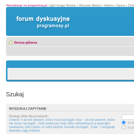
Aktualizacje na programosy.pl
:
Light Image Resizer
•
Rename Master
•
Helium
•
Opera
•
Chr
Strona główna
Szukaj
WYSZUKAJ ZAPYTANIE
Szukaj słów kluczowych:
Umieść
+
przed słowem, które musi wystąpić oraz
-
przed słowem, które
Szuk
nie może wystąpić. Jeśli umieścisz listę słów oddzielonych
|
wewnątrz
nawiasów, tylko jedno ze słów będzie musiało wystąpić. Znak * zastępuje
Szuk
dowolny ciąg znaków.