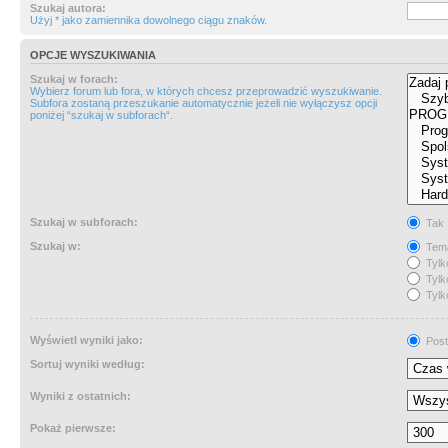
Szukaj autora:
Użyj * jako zamiennika dowolnego ciągu znaków.
OPCJE WYSZUKIWANIA
Szukaj w forach:
Wybierz forum lub fora, w których chcesz przeprowadzić wyszukiwanie.
Subfora zostaną przeszukanie automatycznie jeżeli nie wyłączysz opcji
poniżej “szukaj w subforach“.
Szukaj w subforach:
Tak
Szukaj w:
Tema
Tylk
Tylk
Tylk
Wyświetl wyniki jako:
Post
Sortuj wyniki według:
Wyniki z ostatnich:
Pokaż pierwsze: