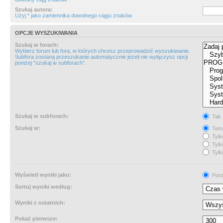
Szukaj autora:
Użyj * jako zamiennika dowolnego ciągu znaków.
OPCJE WYSZUKIWANIA
Szukaj w forach:
Wybierz forum lub fora, w których chcesz przeprowadzić wyszukiwanie.
Subfora zostaną przeszukanie automatycznie jeżeli nie wyłączysz opcji
poniżej “szukaj w subforach“.
Szukaj w subforach:
Tak
Szukaj w:
Tema
Tylk
Tylk
Tylk
Wyświetl wyniki jako:
Post
Sortuj wyniki według:
Wyniki z ostatnich:
Pokaż pierwsze: