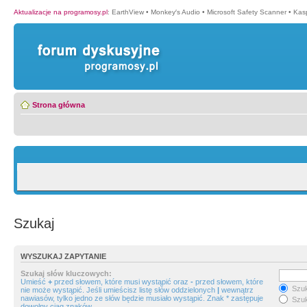
Aktualizacje na programosy.pl
:
EarthView
•
Monkey′s Audio
•
Microsoft Safety Scanner
•
Kasp
Strona główna
Szukaj
WYSZUKAJ ZAPYTANIE
Szukaj słów kluczowych:
Umieść
+
przed słowem, które musi wystąpić oraz
-
przed słowem, które
Szuk
nie może wystąpić. Jeśli umieścisz listę słów oddzielonych
|
wewnątrz
nawiasów, tylko jedno ze słów będzie musiało wystąpić. Znak * zastępuje
Szuk
dowolny ciąg znaków.