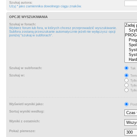
Szukaj autora:
Użyj * jako zamiennika dowolnego ciągu znaków.
OPCJE WYSZUKIWANIA
Szukaj w forach:
Wybierz forum lub fora, w których chcesz przeprowadzić wyszukiwanie.
Subfora zostaną przeszukanie automatycznie jeżeli nie wyłączysz opcji
poniżej “szukaj w subforach“.
Szukaj w subforach:
Tak
Szukaj w:
Tema
Tylk
Tylk
Tylk
Wyświetl wyniki jako:
Post
Sortuj wyniki według:
Wyniki z ostatnich:
Pokaż pierwsze: