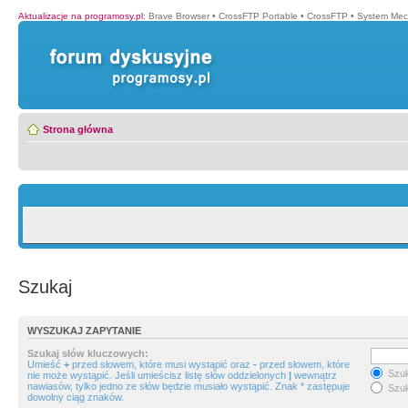
Aktualizacje na programosy.pl
:
Brave Browser
•
CrossFTP Portable
•
CrossFTP
•
System Mec
Strona główna
Szukaj
WYSZUKAJ ZAPYTANIE
Szukaj słów kluczowych:
Umieść
+
przed słowem, które musi wystąpić oraz
-
przed słowem, które
Szuk
nie może wystąpić. Jeśli umieścisz listę słów oddzielonych
|
wewnątrz
nawiasów, tylko jedno ze słów będzie musiało wystąpić. Znak * zastępuje
Szuk
dowolny ciąg znaków.