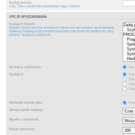
Szukaj autora:
Użyj * jako zamiennika dowolnego ciągu znaków.
OPCJE WYSZUKIWANIA
Szukaj w forach:
Wybierz forum lub fora, w których chcesz przeprowadzić wyszukiwanie.
Subfora zostaną przeszukanie automatycznie jeżeli nie wyłączysz opcji
poniżej “szukaj w subforach“.
Szukaj w subforach:
Tak
Szukaj w:
Tema
Tylk
Tylk
Tylk
Wyświetl wyniki jako:
Post
Sortuj wyniki według:
Wyniki z ostatnich:
Pokaż pierwsze: