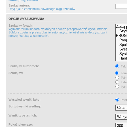
Szukaj autora:
Użyj * jako zamiennika dowolnego ciągu znaków.
OPCJE WYSZUKIWANIA
Szukaj w forach:
Wybierz forum lub fora, w których chcesz przeprowadzić wyszukiwanie.
Subfora zostaną przeszukanie automatycznie jeżeli nie wyłączysz opcji
poniżej “szukaj w subforach“.
Szukaj w subforach:
Tak
Szukaj w:
Tema
Tylk
Tylk
Tylk
Wyświetl wyniki jako:
Post
Sortuj wyniki według:
Wyniki z ostatnich:
Pokaż pierwsze: