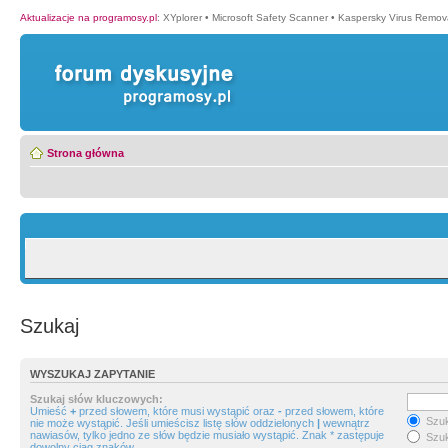
Aktualizacje na programosy.pl
:
XYplorer
•
Microsoft Safety Scanner
•
Kaspersky Virus Remova
Strona główna
Szukaj
WYSZUKAJ ZAPYTANIE
Szukaj słów kluczowych:
Umieść
+
przed słowem, które musi wystąpić oraz
-
przed słowem, które
Szuk
nie może wystąpić. Jeśli umieścisz listę słów oddzielonych
|
wewnątrz
nawiasów, tylko jedno ze słów będzie musiało wystąpić. Znak * zastępuje
Szuk
dowolny ciąg znaków.