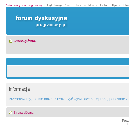
Aktualizacje na programosy.pl
:
Light Image Resizer
•
Rename Master
•
Helium
•
Opera
•
Chr
Strona główna
Informacja
Przepraszamy, ale nie możesz teraz użyć wyszukiwarki. Spróbuj ponownie za 
Strona główna
Powe
F