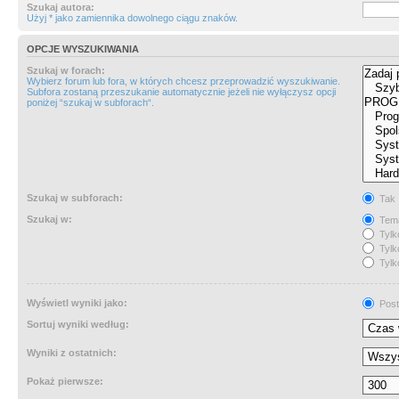
Szukaj autora:
Użyj * jako zamiennika dowolnego ciągu znaków.
OPCJE WYSZUKIWANIA
Szukaj w forach:
Wybierz forum lub fora, w których chcesz przeprowadzić wyszukiwanie.
Subfora zostaną przeszukanie automatycznie jeżeli nie wyłączysz opcji
poniżej “szukaj w subforach“.
Szukaj w subforach:
Tak
Szukaj w:
Tema
Tylk
Tylk
Tylk
Wyświetl wyniki jako:
Post
Sortuj wyniki według:
Wyniki z ostatnich:
Pokaż pierwsze: