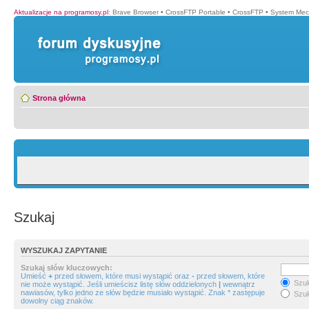
Aktualizacje na programosy.pl
:
Brave Browser
•
CrossFTP Portable
•
CrossFTP
•
System Mec
Strona główna
Szukaj
WYSZUKAJ ZAPYTANIE
Szukaj słów kluczowych:
Umieść
+
przed słowem, które musi wystąpić oraz
-
przed słowem, które
Szuk
nie może wystąpić. Jeśli umieścisz listę słów oddzielonych
|
wewnątrz
nawiasów, tylko jedno ze słów będzie musiało wystąpić. Znak * zastępuje
Szuk
dowolny ciąg znaków.