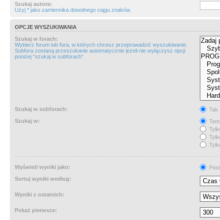
Szukaj autora:
Użyj * jako zamiennika dowolnego ciągu znaków.
OPCJE WYSZUKIWANIA
Szukaj w forach:
Wybierz forum lub fora, w których chcesz przeprowadzić wyszukiwanie.
Subfora zostaną przeszukanie automatycznie jeżeli nie wyłączysz opcji
poniżej “szukaj w subforach“.
Szukaj w subforach:
Tak
Szukaj w:
Tema
Tylk
Tylk
Tylk
Wyświetl wyniki jako:
Post
Sortuj wyniki według:
Wyniki z ostatnich:
Pokaż pierwsze: