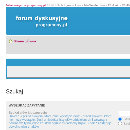
Aktualizacje na programosy.pl
:
SUPERAntiSpyware Free
•
MailWasher Pro
•
GS-Calc
•
GS-B
Strona główna
Szukaj
WYSZUKAJ ZAPYTANIE
Szukaj słów kluczowych:
Umieść
+
przed słowem, które musi wystąpić oraz
-
przed słowem, które
Szuk
nie może wystąpić. Jeśli umieścisz listę słów oddzielonych
|
wewnątrz
nawiasów, tylko jedno ze słów będzie musiało wystąpić. Znak * zastępuje
Szuk
dowolny ciąg znaków.