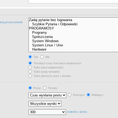
taną przeszukanie
Tak
Nie
Tematach oraz treściach wiadomości
Tylko tekst wiadomości
Tylko tytuły tematów
Tylko pierwszy post z tematu
Posty
Tematy
Rosnąco
Malejąco
znaków z postu