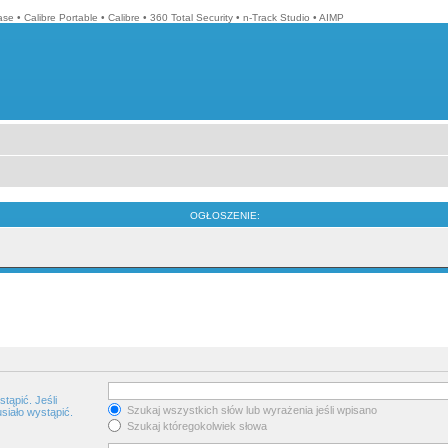
ase
•
Calibre Portable
•
Calibre
•
360 Total Security
•
n-Track Studio
•
AIMP
OGŁOSZENIE:
tąpić. Jeśli
Szukaj wszystkich słów lub wyrażenia jeśli wpisano
siało wystąpić.
Szukaj któregokolwiek słowa