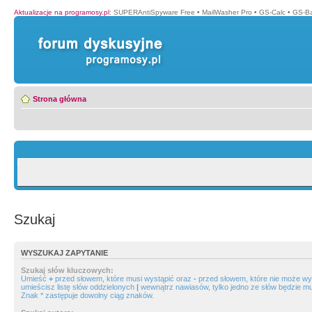
Aktualizacje na programosy.pl
:
SUPERAntiSpyware Free
•
MailWasher Pro
•
GS-Calc
•
GS-B
Strona główna
Szukaj
WYSZUKAJ ZAPYTANIE
Szukaj słów kluczowych:
Umieść
+
przed słowem, które musi wystąpić oraz
-
przed słowem, które nie może wys
umieścisz listę słów oddzielonych
|
wewnątrz nawiasów, tylko jedno ze słów będzie mu
Znak * zastępuje dowolny ciąg znaków.