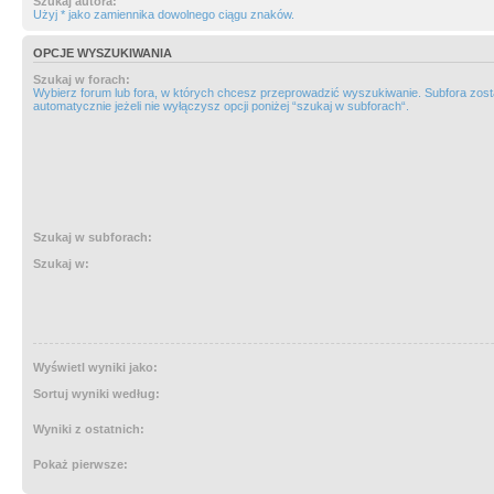
Szukaj autora:
Użyj * jako zamiennika dowolnego ciągu znaków.
OPCJE WYSZUKIWANIA
Szukaj w forach:
Wybierz forum lub fora, w których chcesz przeprowadzić wyszukiwanie. Subfora zos
automatycznie jeżeli nie wyłączysz opcji poniżej “szukaj w subforach“.
Szukaj w subforach:
Szukaj w:
Wyświetl wyniki jako:
Sortuj wyniki według:
Wyniki z ostatnich:
Pokaż pierwsze: