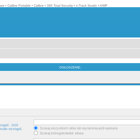
ase
•
Calibre Portable
•
Calibre
•
360 Total Security
•
n-Track Studio
•
AIMP
OGŁOSZENIE:
tąpić. Jeśli
Szukaj wszystkich słów lub wyrażenia jeśli wpisano
siało wystąpić.
Szukaj któregokolwiek słowa