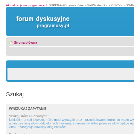
Aktualizacje na programosy.pl
:
SUPERAntiSpyware Free
•
MailWasher Pro
•
GS-Calc
•
GS-B
Strona główna
Szukaj
WYSZUKAJ ZAPYTANIE
Szukaj słów kluczowych:
Umieść
+
przed słowem, które musi wystąpić oraz
-
przed słowem, które nie może wys
umieścisz listę słów oddzielonych
|
wewnątrz nawiasów, tylko jedno ze słów będzie mu
Znak * zastępuje dowolny ciąg znaków.