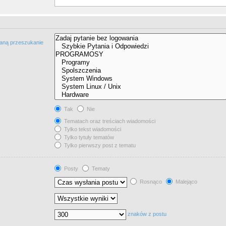
taną przeszukanie
Tak
Nie
Tematach oraz treściach wiadomości
Tylko tekst wiadomości
Tylko tytuły tematów
Tylko pierwszy post z tematu
Posty
Tematy
Rosnąco
Malejąco
znaków z postu