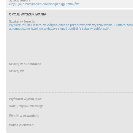
Szukaj autora:
Użyj * jako zamiennika dowolnego ciągu znaków.
OPCJE WYSZUKIWANIA
Szukaj w forach:
Wybierz forum lub fora, w których chcesz przeprowadzić wyszukiwanie. Subfora zos
automatycznie jeżeli nie wyłączysz opcji poniżej “szukaj w subforach“.
Szukaj w subforach:
Szukaj w:
Wyświetl wyniki jako:
Sortuj wyniki według:
Wyniki z ostatnich:
Pokaż pierwsze: