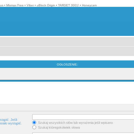
lus
•
Mixmax Free
•
Viber
•
uBlock Origin
•
TARGET 3001!
•
Honeycam
OGŁOSZENIE:
tąpić. Jeśli
Szukaj wszystkich słów lub wyrażenia jeśli wpisano
siało wystąpić.
Szukaj któregokolwiek słowa