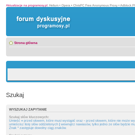
Aktualizacje na programosy.pl
:
Helium
•
Opera
•
ChrisPC Free Anonymous Proxy
•
Adblock P
Strona główna
Szukaj
WYSZUKAJ ZAPYTANIE
Szukaj słów kluczowych:
Umieść
+
przed słowem, które musi wystąpić oraz
-
przed słowem, które nie może wys
umieścisz listę słów oddzielonych
|
wewnątrz nawiasów, tylko jedno ze słów będzie mu
Znak * zastępuje dowolny ciąg znaków.