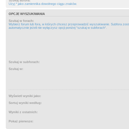
Szukaj autora:
Użyj * jako zamiennika dowolnego ciągu znaków.
OPCJE WYSZUKIWANIA
Szukaj w forach:
Wybierz forum lub fora, w których chcesz przeprowadzić wyszukiwanie. Subfora zos
automatycznie jeżeli nie wyłączysz opcji poniżej “szukaj w subforach“.
Szukaj w subforach:
Szukaj w:
Wyświetl wyniki jako:
Sortuj wyniki według:
Wyniki z ostatnich:
Pokaż pierwsze: