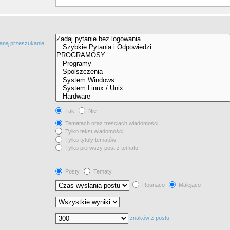
taną przeszukanie
Tak
Nie
Tematach oraz treściach wiadomości
Tylko tekst wiadomości
Tylko tytuły tematów
Tylko pierwszy post z tematu
Posty
Tematy
Rosnąco
Malejąco
znaków z postu