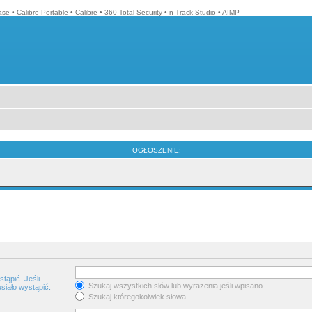
ase
•
Calibre Portable
•
Calibre
•
360 Total Security
•
n-Track Studio
•
AIMP
OGŁOSZENIE:
tąpić. Jeśli
Szukaj wszystkich słów lub wyrażenia jeśli wpisano
siało wystąpić.
Szukaj któregokolwiek słowa