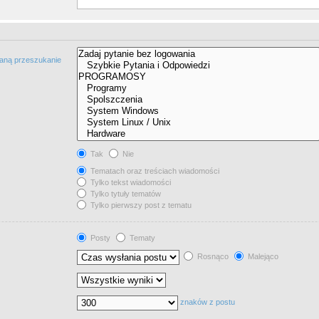
taną przeszukanie
Tak
Nie
Tematach oraz treściach wiadomości
Tylko tekst wiadomości
Tylko tytuły tematów
Tylko pierwszy post z tematu
Posty
Tematy
Rosnąco
Malejąco
znaków z postu