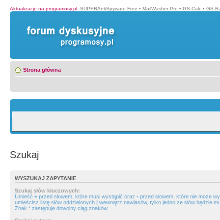
Aktualizacje na programosy.pl
:
SUPERAntiSpyware Free
•
MailWasher Pro
•
GS-Calc
•
GS-B
Strona główna
Szukaj
WYSZUKAJ ZAPYTANIE
Szukaj słów kluczowych:
Umieść
+
przed słowem, które musi wystąpić oraz
-
przed słowem, które nie może wys
umieścisz listę słów oddzielonych
|
wewnątrz nawiasów, tylko jedno ze słów będzie mu
Znak * zastępuje dowolny ciąg znaków.