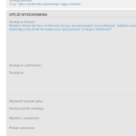
Szukaj autora:
Użyj * jako zamiennika dowolnego ciągu znaków.
OPCJE WYSZUKIWANIA
Szukaj w forach:
Wybierz forum lub fora, w których chcesz przeprowadzić wyszukiwanie. Subfora zos
automatycznie jeżeli nie wyłączysz opcji poniżej “szukaj w subforach“.
Szukaj w subforach:
Szukaj w:
Wyświetl wyniki jako:
Sortuj wyniki według:
Wyniki z ostatnich:
Pokaż pierwsze: