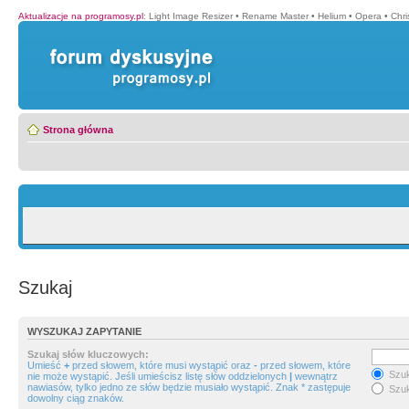
Aktualizacje na programosy.pl
:
Light Image Resizer
•
Rename Master
•
Helium
•
Opera
•
Chr
Strona główna
Szukaj
WYSZUKAJ ZAPYTANIE
Szukaj słów kluczowych:
Umieść
+
przed słowem, które musi wystąpić oraz
-
przed słowem, które
Szuk
nie może wystąpić. Jeśli umieścisz listę słów oddzielonych
|
wewnątrz
nawiasów, tylko jedno ze słów będzie musiało wystąpić. Znak * zastępuje
Szuk
dowolny ciąg znaków.