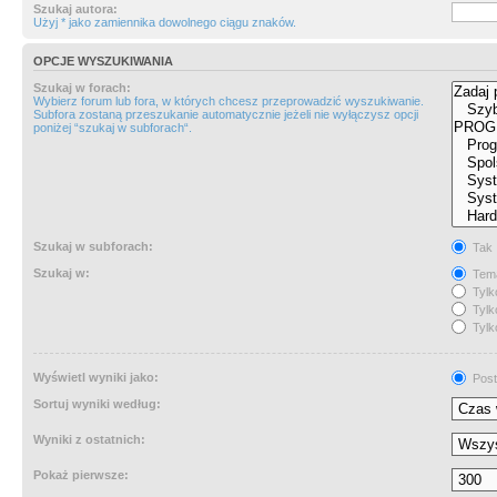
Szukaj autora:
Użyj * jako zamiennika dowolnego ciągu znaków.
OPCJE WYSZUKIWANIA
Szukaj w forach:
Wybierz forum lub fora, w których chcesz przeprowadzić wyszukiwanie.
Subfora zostaną przeszukanie automatycznie jeżeli nie wyłączysz opcji
poniżej “szukaj w subforach“.
Szukaj w subforach:
Tak
Szukaj w:
Tema
Tylk
Tylk
Tylk
Wyświetl wyniki jako:
Post
Sortuj wyniki według:
Wyniki z ostatnich:
Pokaż pierwsze: