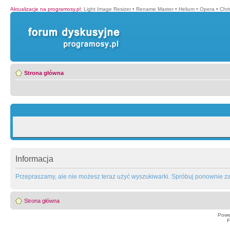
Aktualizacje na programosy.pl
:
Light Image Resizer
•
Rename Master
•
Helium
•
Opera
•
Chr
Strona główna
Informacja
Przepraszamy, ale nie możesz teraz użyć wyszukiwarki. Spróbuj ponownie za 
Strona główna
Powe
F