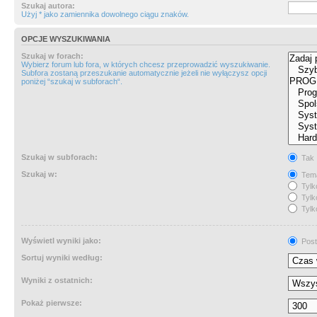
Szukaj autora:
Użyj * jako zamiennika dowolnego ciągu znaków.
OPCJE WYSZUKIWANIA
Szukaj w forach:
Wybierz forum lub fora, w których chcesz przeprowadzić wyszukiwanie.
Subfora zostaną przeszukanie automatycznie jeżeli nie wyłączysz opcji
poniżej “szukaj w subforach“.
Szukaj w subforach:
Tak
Szukaj w:
Tema
Tylk
Tylk
Tylk
Wyświetl wyniki jako:
Post
Sortuj wyniki według:
Wyniki z ostatnich:
Pokaż pierwsze: