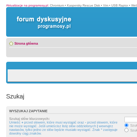
Aktualizacje na programosy.pl
:
Chromium
•
Kaspersky Rescue Disk
•
Vim
•
USB Raptor
•
Web
Strona główna
Szukaj
WYSZUKAJ ZAPYTANIE
Szukaj słów kluczowych:
Umieść
+
przed słowem, które musi wystąpić oraz
-
przed słowem, które
Szuk
nie może wystąpić. Jeśli umieścisz listę słów oddzielonych
|
wewnątrz
nawiasów, tylko jedno ze słów będzie musiało wystąpić. Znak * zastępuje
Szuk
dowolny ciąg znaków.