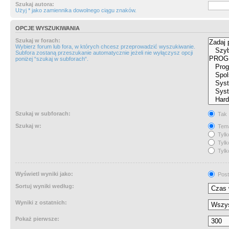
Szukaj autora:
Użyj * jako zamiennika dowolnego ciągu znaków.
OPCJE WYSZUKIWANIA
Szukaj w forach:
Wybierz forum lub fora, w których chcesz przeprowadzić wyszukiwanie.
Subfora zostaną przeszukanie automatycznie jeżeli nie wyłączysz opcji
poniżej “szukaj w subforach“.
Szukaj w subforach:
Tak
Szukaj w:
Tema
Tylk
Tylk
Tylk
Wyświetl wyniki jako:
Post
Sortuj wyniki według:
Wyniki z ostatnich:
Pokaż pierwsze: