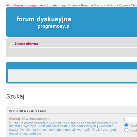
Aktualizacje na programosy.pl
:
Light Image Resizer
•
Rename Master
•
Helium
•
Opera
•
Chr
Strona główna
Szukaj
WYSZUKAJ ZAPYTANIE
Szukaj słów kluczowych:
Umieść
+
przed słowem, które musi wystąpić oraz
-
przed słowem, które
Szuk
nie może wystąpić. Jeśli umieścisz listę słów oddzielonych
|
wewnątrz
nawiasów, tylko jedno ze słów będzie musiało wystąpić. Znak * zastępuje
Szuk
dowolny ciąg znaków.