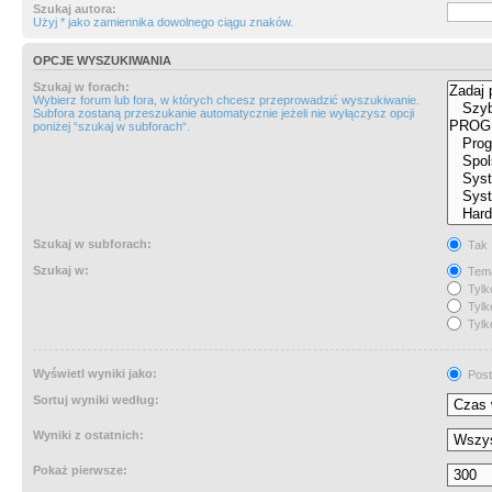
Szukaj autora:
Użyj * jako zamiennika dowolnego ciągu znaków.
OPCJE WYSZUKIWANIA
Szukaj w forach:
Wybierz forum lub fora, w których chcesz przeprowadzić wyszukiwanie.
Subfora zostaną przeszukanie automatycznie jeżeli nie wyłączysz opcji
poniżej “szukaj w subforach“.
Szukaj w subforach:
Tak
Szukaj w:
Tema
Tylk
Tylk
Tylk
Wyświetl wyniki jako:
Post
Sortuj wyniki według:
Wyniki z ostatnich:
Pokaż pierwsze: