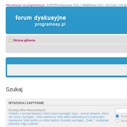
Aktualizacje na programosy.pl
:
SUPERAntiSpyware Free
•
MailWasher Pro
•
GS-Calc
•
GS-B
Strona główna
Szukaj
WYSZUKAJ ZAPYTANIE
Szukaj słów kluczowych:
Umieść
+
przed słowem, które musi wystąpić oraz
-
przed słowem, które
Szuk
nie może wystąpić. Jeśli umieścisz listę słów oddzielonych
|
wewnątrz
nawiasów, tylko jedno ze słów będzie musiało wystąpić. Znak * zastępuje
Szuk
dowolny ciąg znaków.