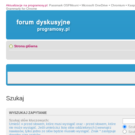
Aktualizacje na programosy.pl
:
Passmark OSFMount
•
Microsoft OneDrive
•
Chromium
•
Kasp
Grammarly for Chrome
Strona główna
Szukaj
WYSZUKAJ ZAPYTANIE
Szukaj słów kluczowych:
Umieść
+
przed słowem, które musi wystąpić oraz
-
przed słowem, które
Szuk
nie może wystąpić. Jeśli umieścisz listę słów oddzielonych
|
wewnątrz
nawiasów, tylko jedno ze słów będzie musiało wystąpić. Znak * zastępuje
Szuk
dowolny ciąg znaków.