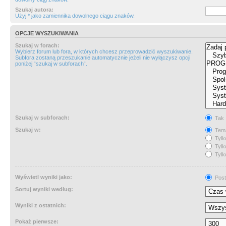
Szukaj autora:
Użyj * jako zamiennika dowolnego ciągu znaków.
OPCJE WYSZUKIWANIA
Szukaj w forach:
Wybierz forum lub fora, w których chcesz przeprowadzić wyszukiwanie.
Subfora zostaną przeszukanie automatycznie jeżeli nie wyłączysz opcji
poniżej “szukaj w subforach“.
Szukaj w subforach:
Tak
Szukaj w:
Tema
Tylk
Tylk
Tylk
Wyświetl wyniki jako:
Post
Sortuj wyniki według:
Wyniki z ostatnich:
Pokaż pierwsze: