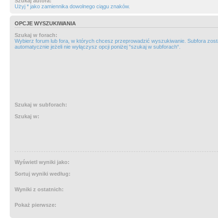
Szukaj autora:
Użyj * jako zamiennika dowolnego ciągu znaków.
OPCJE WYSZUKIWANIA
Szukaj w forach:
Wybierz forum lub fora, w których chcesz przeprowadzić wyszukiwanie. Subfora zos
automatycznie jeżeli nie wyłączysz opcji poniżej “szukaj w subforach“.
Szukaj w subforach:
Szukaj w:
Wyświetl wyniki jako:
Sortuj wyniki według:
Wyniki z ostatnich:
Pokaż pierwsze: