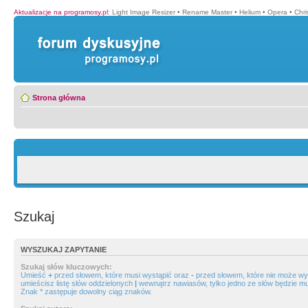
Aktualizacje na programosy.pl
:
Light Image Resizer
•
Rename Master
•
Helium
•
Opera
•
Chr
Strona główna
Szukaj
WYSZUKAJ ZAPYTANIE
Szukaj słów kluczowych:
Umieść
+
przed słowem, które musi wystąpić oraz
-
przed słowem, które nie może wys
umieścisz listę słów oddzielonych
|
wewnątrz nawiasów, tylko jedno ze słów będzie mu
Znak * zastępuje dowolny ciąg znaków.