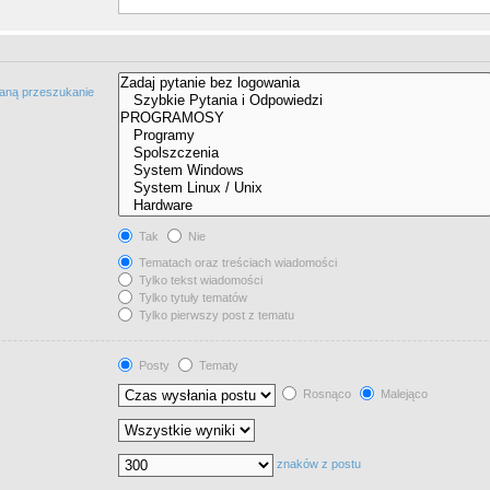
taną przeszukanie
Tak
Nie
Tematach oraz treściach wiadomości
Tylko tekst wiadomości
Tylko tytuły tematów
Tylko pierwszy post z tematu
Posty
Tematy
Rosnąco
Malejąco
znaków z postu