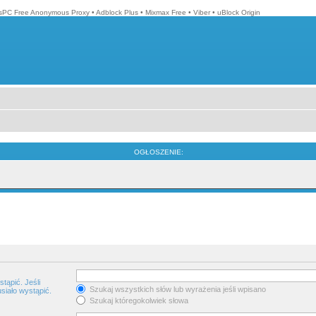
isPC Free Anonymous Proxy
•
Adblock Plus
•
Mixmax Free
•
Viber
•
uBlock Origin
OGŁOSZENIE:
tąpić. Jeśli
Szukaj wszystkich słów lub wyrażenia jeśli wpisano
siało wystąpić.
Szukaj któregokolwiek słowa