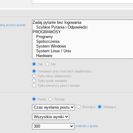
taną przeszukanie
Tak
Nie
Tematach oraz treściach wiadomości
Tylko tekst wiadomości
Tylko tytuły tematów
Tylko pierwszy post z tematu
Posty
Tematy
Rosnąco
Malejąco
znaków z postu