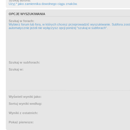
Szukaj autora:
Użyj * jako zamiennika dowolnego ciągu znaków.
OPCJE WYSZUKIWANIA
Szukaj w forach:
Wybierz forum lub fora, w których chcesz przeprowadzić wyszukiwanie. Subfora zos
automatycznie jeżeli nie wyłączysz opcji poniżej “szukaj w subforach“.
Szukaj w subforach:
Szukaj w:
Wyświetl wyniki jako:
Sortuj wyniki według:
Wyniki z ostatnich:
Pokaż pierwsze: