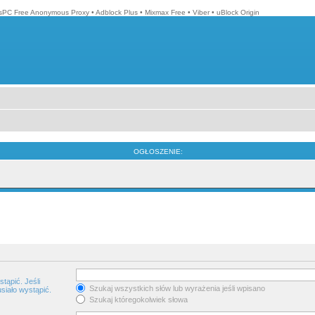
isPC Free Anonymous Proxy
•
Adblock Plus
•
Mixmax Free
•
Viber
•
uBlock Origin
OGŁOSZENIE:
tąpić. Jeśli
Szukaj wszystkich słów lub wyrażenia jeśli wpisano
siało wystąpić.
Szukaj któregokolwiek słowa