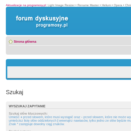
Aktualizacje na programosy.pl
:
Light Image Resizer
•
Rename Master
•
Helium
•
Opera
•
Chr
Strona główna
Szukaj
WYSZUKAJ ZAPYTANIE
Szukaj słów kluczowych:
Umieść
+
przed słowem, które musi wystąpić oraz
-
przed słowem, które nie może wys
umieścisz listę słów oddzielonych
|
wewnątrz nawiasów, tylko jedno ze słów będzie mu
Znak * zastępuje dowolny ciąg znaków.