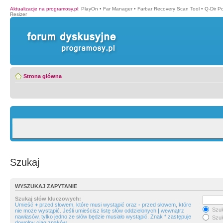
Aktualizacje na programosy.pl
:
PlayOn
•
Far Manager
•
Farbar Recovery Scan Tool
•
Q-Dir P
Resizer
Strona główna
Szukaj
WYSZUKAJ ZAPYTANIE
Szukaj słów kluczowych:
Umieść
+
przed słowem, które musi wystąpić oraz
-
przed słowem, które
Szuk
nie może wystąpić. Jeśli umieścisz listę słów oddzielonych
|
wewnątrz
nawiasów, tylko jedno ze słów będzie musiało wystąpić. Znak * zastępuje
Szuk
dowolny ciąg znaków.