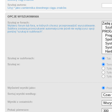
Szukaj autora:
Użyj * jako zamiennika dowolnego ciągu znaków.
OPCJE WYSZUKIWANIA
Szukaj w forach:
Wybierz forum lub fora, w których chcesz przeprowadzić wyszukiwanie.
Subfora zostaną przeszukanie automatycznie jeżeli nie wyłączysz opcji
poniżej “szukaj w subforach“.
Szukaj w subforach:
Tak
Szukaj w:
Tema
Tylk
Tylk
Tylk
Wyświetl wyniki jako:
Post
Sortuj wyniki według:
Wyniki z ostatnich:
Pokaż pierwsze: