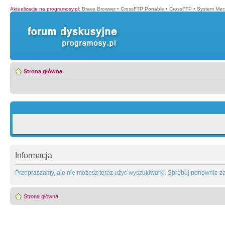
Aktualizacje na programosy.pl
:
Brave Browser
•
CrossFTP Portable
•
CrossFTP
•
System Mec
Strona główna
Informacja
Przepraszamy, ale nie możesz teraz użyć wyszukiwarki. Spróbuj ponownie za 
Strona główna