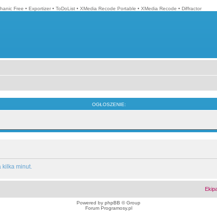
hanic Free
•
Exportizer
•
ToDoList
•
XMedia Recode Portable
•
XMedia Recode
•
Diffractor
OGŁOSZENIE:
kilka minut.
Ekip
Powered by
phpBB
© Group
Forum Programosy.pl