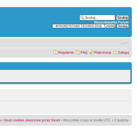
Wyszukiwarka Forum
Regulamin
FAQ
Rejestracja
Zaloguj
a
•
Usuń cookies utworzone przez forum
• Wszystkie czasy w strefie UTC + 2 godziny