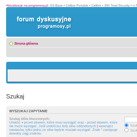
Aktualizacje na programosy.pl
:
GS-Base
•
Calibre Portable
•
Calibre
•
360 Total Security
•
n-
Strona główna
Szukaj
WYSZUKAJ ZAPYTANIE
Szukaj słów kluczowych:
Umieść
+
przed słowem, które musi wystąpić oraz
-
przed słowem, które
Szuk
nie może wystąpić. Jeśli umieścisz listę słów oddzielonych
|
wewnątrz
nawiasów, tylko jedno ze słów będzie musiało wystąpić. Znak * zastępuje
Szuk
dowolny ciąg znaków.