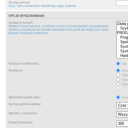
Szukaj autora:
Użyj * jako zamiennika dowolnego ciągu znaków.
OPCJE WYSZUKIWANIA
Szukaj w forach:
Wybierz forum lub fora, w których chcesz przeprowadzić wyszukiwanie.
Subfora zostaną przeszukanie automatycznie jeżeli nie wyłączysz opcji
poniżej “szukaj w subforach“.
Szukaj w subforach:
Tak
Szukaj w:
Tema
Tylk
Tylk
Tylk
Wyświetl wyniki jako:
Post
Sortuj wyniki według:
Wyniki z ostatnich:
Pokaż pierwsze: