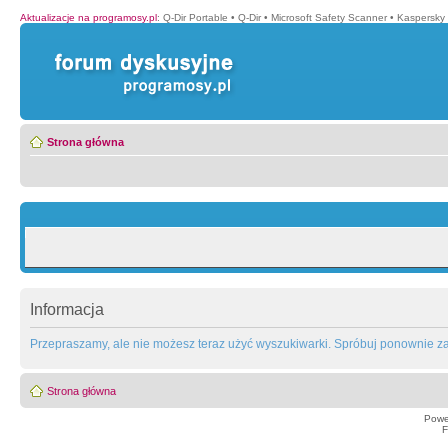
Aktualizacje na programosy.pl
:
Q-Dir Portable
•
Q-Dir
•
Microsoft Safety Scanner
•
Kaspersky 
Strona główna
Informacja
Przepraszamy, ale nie możesz teraz użyć wyszukiwarki. Spróbuj ponownie za 
Strona główna
Powe
F