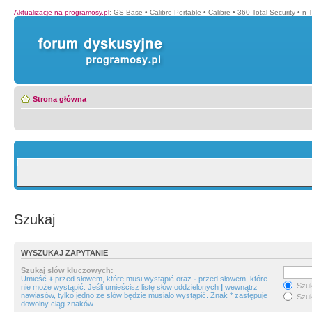
Aktualizacje na programosy.pl
:
GS-Base
•
Calibre Portable
•
Calibre
•
360 Total Security
•
n-
Strona główna
Szukaj
WYSZUKAJ ZAPYTANIE
Szukaj słów kluczowych:
Umieść
+
przed słowem, które musi wystąpić oraz
-
przed słowem, które
Szuk
nie może wystąpić. Jeśli umieścisz listę słów oddzielonych
|
wewnątrz
nawiasów, tylko jedno ze słów będzie musiało wystąpić. Znak * zastępuje
Szuk
dowolny ciąg znaków.