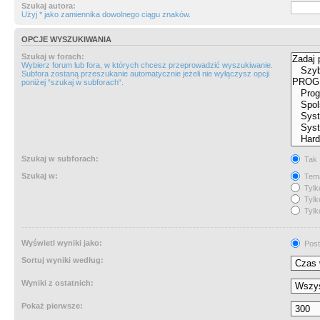
Szukaj autora:
Użyj * jako zamiennika dowolnego ciągu znaków.
OPCJE WYSZUKIWANIA
Szukaj w forach:
Wybierz forum lub fora, w których chcesz przeprowadzić wyszukiwanie.
Subfora zostaną przeszukanie automatycznie jeżeli nie wyłączysz opcji
poniżej “szukaj w subforach“.
Szukaj w subforach:
Tak
Szukaj w:
Tema
Tylk
Tylk
Tylk
Wyświetl wyniki jako:
Post
Sortuj wyniki według:
Wyniki z ostatnich:
Pokaż pierwsze: