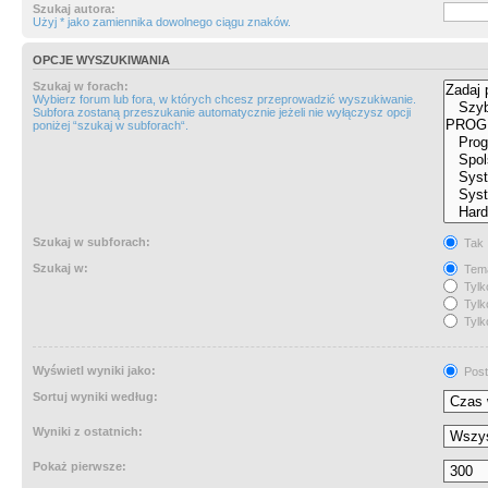
Szukaj autora:
Użyj * jako zamiennika dowolnego ciągu znaków.
OPCJE WYSZUKIWANIA
Szukaj w forach:
Wybierz forum lub fora, w których chcesz przeprowadzić wyszukiwanie.
Subfora zostaną przeszukanie automatycznie jeżeli nie wyłączysz opcji
poniżej “szukaj w subforach“.
Szukaj w subforach:
Tak
Szukaj w:
Tema
Tylk
Tylk
Tylk
Wyświetl wyniki jako:
Post
Sortuj wyniki według:
Wyniki z ostatnich:
Pokaż pierwsze: