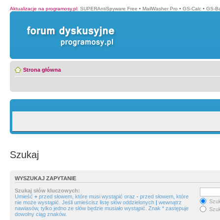
Aktualizacje na programosy.pl
:
SUPERAntiSpyware Free
•
MailWasher Pro
•
GS-Calc
•
GS-B
Strona główna
Szukaj
WYSZUKAJ ZAPYTANIE
Szukaj słów kluczowych:
Umieść
+
przed słowem, które musi wystąpić oraz
-
przed słowem, które
Szuk
nie może wystąpić. Jeśli umieścisz listę słów oddzielonych
|
wewnątrz
nawiasów, tylko jedno ze słów będzie musiało wystąpić. Znak * zastępuje
Szuk
dowolny ciąg znaków.