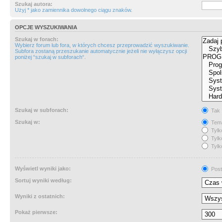
Szukaj autora:
Użyj * jako zamiennika dowolnego ciągu znaków.
OPCJE WYSZUKIWANIA
Szukaj w forach:
Wybierz forum lub fora, w których chcesz przeprowadzić wyszukiwanie.
Subfora zostaną przeszukanie automatycznie jeżeli nie wyłączysz opcji
poniżej “szukaj w subforach“.
Szukaj w subforach:
Tak
Szukaj w:
Tema
Tylk
Tylk
Tylk
Wyświetl wyniki jako:
Post
Sortuj wyniki według:
Wyniki z ostatnich:
Pokaż pierwsze: