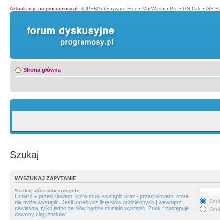
Aktualizacje na programosy.pl
:
SUPERAntiSpyware Free
•
MailWasher Pro
•
GS-Calc
•
GS-B
Strona główna
Szukaj
WYSZUKAJ ZAPYTANIE
Szukaj słów kluczowych:
Umieść
+
przed słowem, które musi wystąpić oraz
-
przed słowem, które
Szuk
nie może wystąpić. Jeśli umieścisz listę słów oddzielonych
|
wewnątrz
nawiasów, tylko jedno ze słów będzie musiało wystąpić. Znak * zastępuje
Szuk
dowolny ciąg znaków.