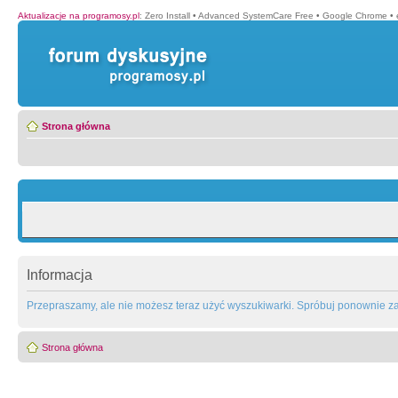
Aktualizacje na programosy.pl
:
Zero Install
•
Advanced SystemCare Free
•
Google Chrome
•
Strona główna
Informacja
Przepraszamy, ale nie możesz teraz użyć wyszukiwarki. Spróbuj ponownie za 
Strona główna