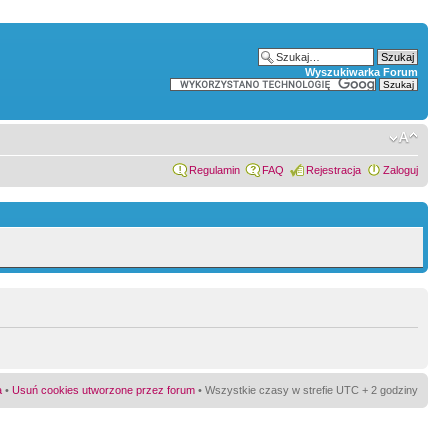
Wyszukiwarka Forum
Regulamin
FAQ
Rejestracja
Zaloguj
a
•
Usuń cookies utworzone przez forum
• Wszystkie czasy w strefie UTC + 2 godziny