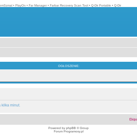
emSzmal
•
PlayOn
•
Far Manager
•
Farbar Recovery Scan Tool
•
Q-Dir Portable
•
Q-Dir
OGŁOSZENIE:
kilka minut.
Ekip
Powered by
phpBB
© Group
Forum Programosy.pl