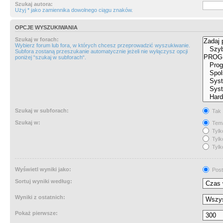
Szukaj autora:
Użyj * jako zamiennika dowolnego ciągu znaków.
OPCJE WYSZUKIWANIA
Szukaj w forach:
Wybierz forum lub fora, w których chcesz przeprowadzić wyszukiwanie.
Subfora zostaną przeszukanie automatycznie jeżeli nie wyłączysz opcji
poniżej “szukaj w subforach“.
Szukaj w subforach:
Tak
Szukaj w:
Tema
Tylk
Tylk
Tylk
Wyświetl wyniki jako:
Post
Sortuj wyniki według:
Wyniki z ostatnich:
Pokaż pierwsze: