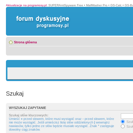
Aktualizacje na programosy.pl
:
SUPERAntiSpyware Free
•
MailWasher Pro
•
GS-Calc
•
GS-B
Strona główna
Szukaj
WYSZUKAJ ZAPYTANIE
Szukaj słów kluczowych:
Umieść
+
przed słowem, które musi wystąpić oraz
-
przed słowem, które
Szuk
nie może wystąpić. Jeśli umieścisz listę słów oddzielonych
|
wewnątrz
nawiasów, tylko jedno ze słów będzie musiało wystąpić. Znak * zastępuje
Szuk
dowolny ciąg znaków.