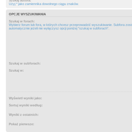
Szukaj autora:
Użyj * jako zamiennika dowolnego ciągu znaków.
OPCJE WYSZUKIWANIA
Szukaj w forach:
Wybierz forum lub fora, w których chcesz przeprowadzić wyszukiwanie. Subfora zos
automatycznie jeżeli nie wyłączysz opcji poniżej “szukaj w subforach“.
Szukaj w subforach:
Szukaj w:
Wyświetl wyniki jako:
Sortuj wyniki według:
Wyniki z ostatnich:
Pokaż pierwsze: