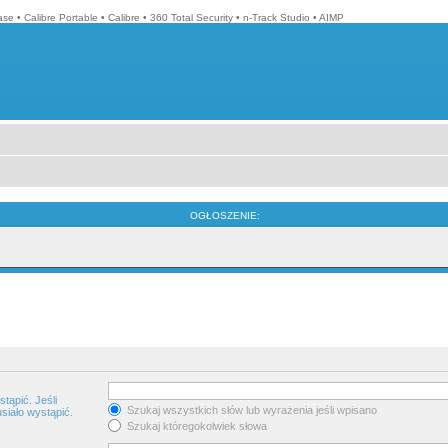
ase
•
Calibre Portable
•
Calibre
•
360 Total Security
•
n-Track Studio
•
AIMP
OGŁOSZENIE:
tąpić. Jeśli
Szukaj wszystkich słów lub wyrażenia jeśli wpisano
siało wystąpić.
Szukaj któregokolwiek słowa