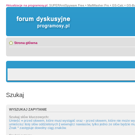
Aktualizacje na programosy.pl
:
SUPERAntiSpyware Free
•
MailWasher Pro
•
GS-Calc
•
GS-B
Strona główna
Szukaj
WYSZUKAJ ZAPYTANIE
Szukaj słów kluczowych:
Umieść
+
przed słowem, które musi wystąpić oraz
-
przed słowem, które nie może wys
umieścisz listę słów oddzielonych
|
wewnątrz nawiasów, tylko jedno ze słów będzie mu
Znak * zastępuje dowolny ciąg znaków.