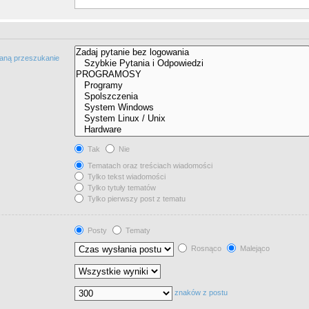
taną przeszukanie
Tak
Nie
Tematach oraz treściach wiadomości
Tylko tekst wiadomości
Tylko tytuły tematów
Tylko pierwszy post z tematu
Posty
Tematy
Rosnąco
Malejąco
znaków z postu